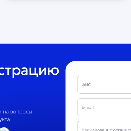
нстрацию
ФИО
E-mail
м на вопросы
укта
Наименование организ