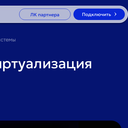
Подключить
ЛК партнера
истемы
виртуализация