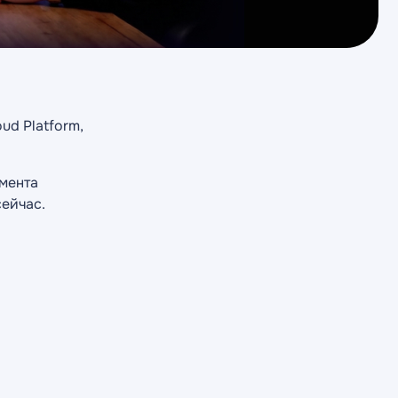
ud Platform,
амента
сейчас.