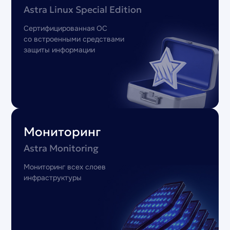
Astra Linux Special Edition
Сертифицированная ОС
со встроенными средствами
защиты информации
Мониторинг
Astra Monitoring
Мониторинг всех слоев
инфраструктуры